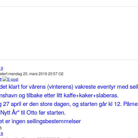
19
datert mandag 25. mars 2019 20:57
O2
det klart for vårens (vinterens) vakreste eventyr med seil
nshavn og tilbake etter litt kaffe+kaker+slaberas.
 27 april er den store dagen, og starten går kl 12. Påme
Nytt År" til Otto før starten.
t er ingen seilingsbestemmelser
55
18