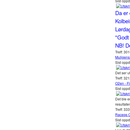
Sist opp
Da er 
Kolbei
Lørdag
"Godt 
NB! De
Treff: 30
Muligens 
Sist oppd
Det ser u
Treff: 32
O2en - Fi
Sist oppd
Det ble e
resultate
Treff: 33
Raceqs 
Sist oppd