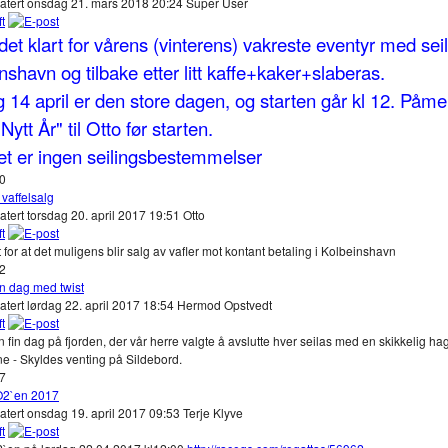
datert onsdag 21. mars 2018 20:24
Super User
det klart for vårens (vinterens) vakreste eventyr med seil
nshavn og tilbake etter litt kaffe+kaker+slaberas.
 14 april er den store dagen, og starten går kl 12. Påme
Nytt År" til Otto før starten.
t er ingen seilingsbestemmelser
10
vaffelsalg
atert torsdag 20. april 2017 19:51
Otto
t for at det muligens blir salg av vafler mot kontant betaling i Kolbeinshavn
12
n dag med twist
atert lørdag 22. april 2017 18:54
Hermod Opstvedt
n fin dag på fjorden, der vår herre valgte å avslutte hver seilas med en skikkelig hag
ne - Skyldes venting på Sildebord.
37
O2`en 2017
atert onsdag 19. april 2017 09:53
Terje Klyve