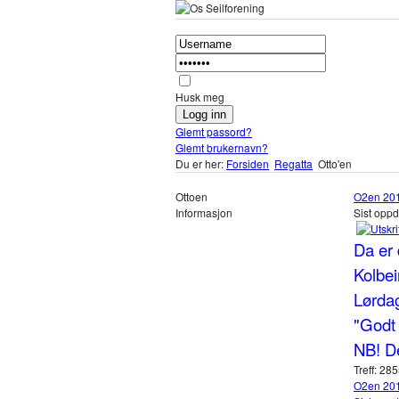
Husk meg
Glemt passord?
Glemt brukernavn?
Du er her:
Forsiden
Regatta
Otto'en
Ottoen
O2en 20
Informasjon
Sist opp
Da er 
Kolbei
Lørdag
"Godt 
NB! De
Treff: 28
O2en 20