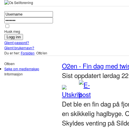
Husk meg
Glemt passord?
Glemt brukernavn?
Du er her:
Forsiden
Otto'en
Ottoen
O2en - Fin dag med twi
Søke om medlemskap
Sist oppdatert lørdag 22
Informasjon
Det ble en fin dag på fj
en skikkelig haglbyge. Ot
Skyldes venting på Sild