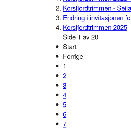
Korsfjordtrimmen - Seil
Endring i invitasjonen f
Korsfjordtrimmen 2025
Side 1 av 20
Start
Forrige
1
2
3
4
5
6
7