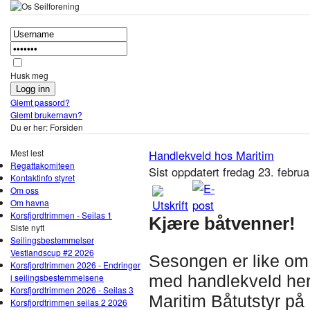
Husk meg
Glemt passord?
Glemt brukernavn?
Du er her:
Forsiden
Mest lest
Handlekveld hos Maritim
Regattakomiteen
Sist oppdatert fredag 23. febru
Kontaktinfo styret
Om oss
Om havna
Korsfjordtrimmen - Seilas 1
Kjære båtvenner
!
Siste nytt
Seilingsbestemmelser
Vestlandscup #2 2026
Sesongen er like om h
Korsfjordtrimmen 2026 - Endringer
i seilingsbestemmelsene
med handlekveld he
Korsfjordtrimmen 2026 - Seilas 3
Maritim Båtutstyr p
Korsfjordtrimmen seilas 2 2026