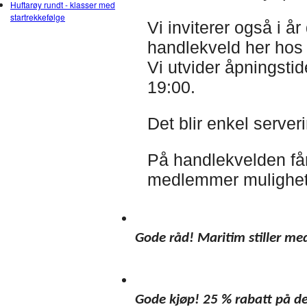
Huftarøy rundt - klasser med
startrekkefølge
Vi inviterer også i å
handlekveld her hos 
Vi utvider åpningstide
19:
00.
Det blir enkel serveri
På handlekvelden få
medlemmer mulighete
Gode råd! Maritim stiller me
Gode kjøp! 25 % rabatt på det 