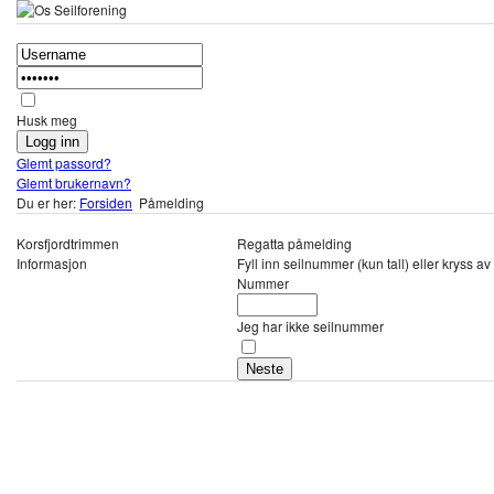
Husk meg
Glemt passord?
Glemt brukernavn?
Du er her:
Forsiden
Påmelding
Korsfjordtrimmen
Regatta påmelding
Informasjon
Fyll inn seilnummer (kun tall) eller kryss 
Nummer
Jeg har ikke seilnummer
Neste